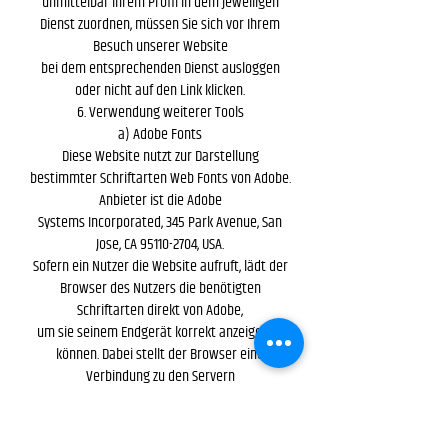
unmittelbar Ihrem Profil in dem jeweiligen
Dienst zuordnen, müssen Sie sich vor Ihrem
Besuch unserer Website
bei dem entsprechenden Dienst ausloggen
oder nicht auf den Link klicken.
6. Verwendung weiterer Tools
a) Adobe Fonts
Diese Website nutzt zur Darstellung
bestimmter Schriftarten Web Fonts von Adobe.
Anbieter ist die Adobe
Systems Incorporated, 345 Park Avenue, San
Jose, CA 95110-2704, USA.
Sofern ein Nutzer die Website aufruft, lädt der
Browser des Nutzers die benötigten
Schriftarten direkt von Adobe,
um sie seinem Endgerät korrekt anzeigen zu
können. Dabei stellt der Browser eine
Verbindung zu den Servern
von Adobe in den USA her. Hierdurch erlangt
Adobe Kenntnis darüber, dass über Ihre IP-
Adresse diese Website